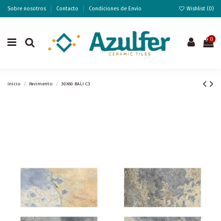
Sobre nosotros
Contacto
Condiciones de Envío
Wishlist (
0
)
0
Inicio
Pavimento
30X60 BALI C3