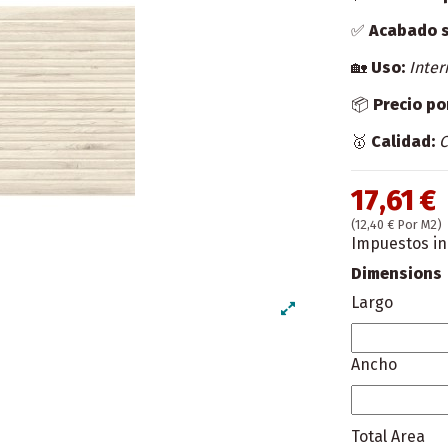
✅
Acabado s
🏡
Uso:
Inter
📦
Precio po
🥇
Calidad:
C
17,61 €
(12,40 € Por M2)
Impuestos in
Dimensions
Largo
Ancho
Total Area