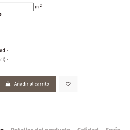
2
m
e
red
-
cl)
-
Añadir al carrito
ón
Detalles del producto
Calidad
Envío