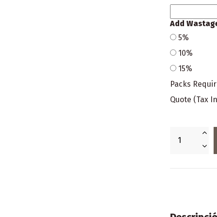
Add Wastag
5%
10%
15%
Packs Requi
Quote (Tax In
Descripci