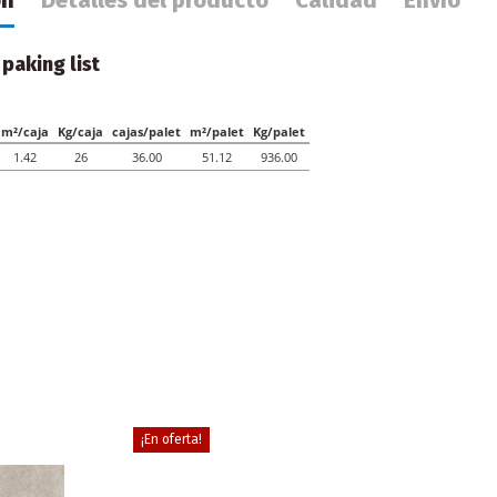
 paking list
¡En oferta!