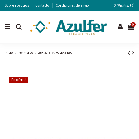
Sobre nosotros
Contacto
Condiciones de Envío
Wishlist (
0
)
0
Inicio
Pavimento
25X150 ZIBA ROVERE RECT
¡En oferta!