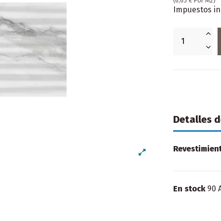
(6,65 € Por M2)
Impuestos in
Detalles 
Revestimien
En stock
90 