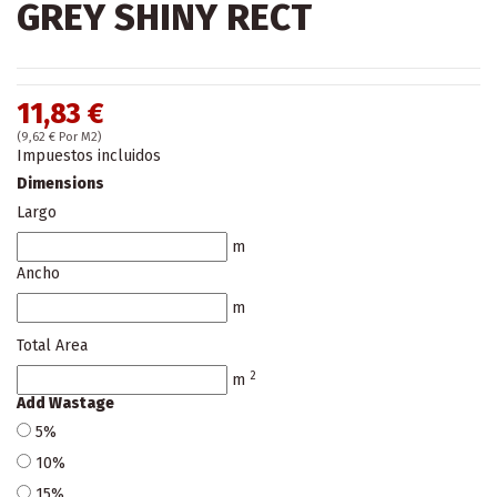
GREY SHINY RECT
11,83 €
(9,62 € Por M2)
Impuestos incluidos
Dimensions
Largo
m
Ancho
m
Total Area
2
m
Add Wastage
5%
10%
15%