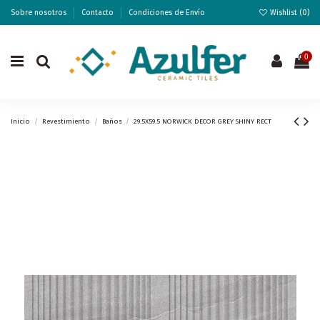
Sobre nosotros
Contacto
Condiciones de Envío
Wishlist (
0
)
0
Inicio
Revestimiento
Baños
29.5X59.5 NORWICK DECOR GREY SHINY RECT