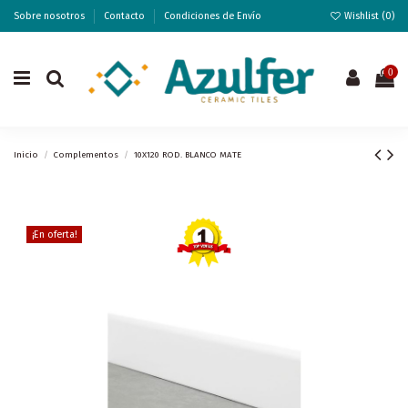
Sobre nosotros
Contacto
Condiciones de Envío
Wishlist (
0
)
0
Inicio
Complementos
10X120 ROD. BLANCO MATE
¡En oferta!