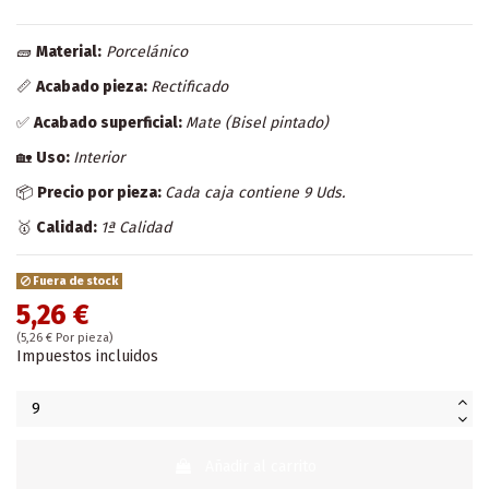
🧱
Material:
Porcelánico
📏
Acabado pieza:
Rectificado
✅
Acabado superficial:
Mate (Bisel pintado)
🏡
Uso:
Interior
📦
Precio por pieza:
Cada caja contiene 9 Uds.
🥇
Calidad:
1ª Calidad
Fuera de stock
5,26 €
(5,26 € Por pieza)
Impuestos incluidos
Añadir al carrito