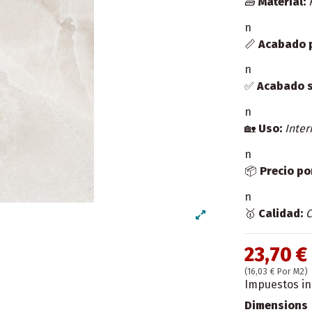
🧱
Material:
n
📏
Acabado 
n
✅
Acabado s
n
🏡
Uso:
Inter
n
📦
Precio po
n
🥇
Calidad:
C
23,70 €
(16,03 € Por M2)
Impuestos in
Dimensions