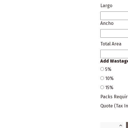
Largo
Ancho
Total Area
Add Wastag
5%
10%
15%
Packs Requi
Quote (Tax In