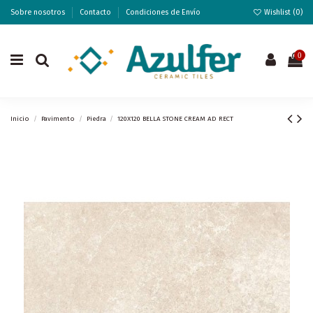
Sobre nosotros
Contacto
Condiciones de Envío
Wishlist (
0
)
0
Inicio
Pavimento
Piedra
120X120 BELLA STONE CREAM AD RECT