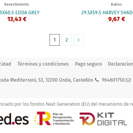
Revestimiento
Baños
.5X60.5 EDDA GREY
29.5X59.5 HARVEY SHA
13,43 €
9,67 €
1
2
acidad
Términos y condiciones
Pago seguro
Declaracion
uda Mediterrani, 53, 12200 Onda, Castellón
964601750